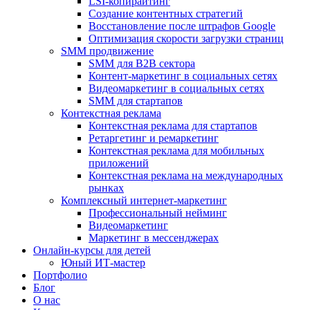
LSI-копирайтинг
Создание контентных стратегий
Восстановление после штрафов Google
Оптимизация скорости загрузки страниц
SMM продвижение
SMM для B2B сектора
Контент-маркетинг в социальных сетях
Видеомаркетинг в социальных сетях
SMM для стартапов
Контекстная реклама
Контекстная реклама для стартапов
Ретаргетинг и ремаркетинг
Контекстная реклама для мобильных
приложений
Контекстная реклама на международных
рынках
Комплексный интернет-маркетинг
Профессиональный нейминг
Видеомаркетинг
Маркетинг в мессенджерах
Онлайн-курсы для детей
Юный ИТ-мастер
Портфолио
Блог
О нас