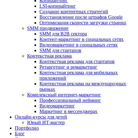
Копирайтинг
LSI-копирайтинг
Создание контентных стратегий
Восстановление после штрафов Google
Оптимизация скорости загрузки страниц
SMM продвижение
SMM для B2B сектора
Контент-маркетинг в социальных сетях
Видеомаркетинг в социальных сетях
SMM для стартапов
Контекстная реклама
Контекстная реклама для стартапов
Ретаргетинг и ремаркетинг
Контекстная реклама для мобильных
приложений
Контекстная реклама на международных
рынках
Комплексный интернет-маркетинг
Профессиональный нейминг
Видеомаркетинг
Маркетинг в мессенджерах
Онлайн-курсы для детей
Юный ИТ-мастер
Портфолио
Блог