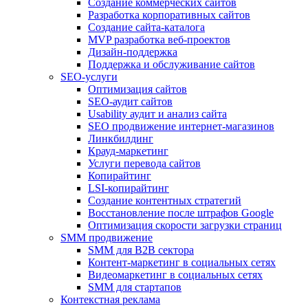
Создание коммерческих сайтов
Разработка корпоративных сайтов
Создание сайта-каталога
MVP разработка веб-проектов
Дизайн-поддержка
Поддержка и обслуживание сайтов
SEO-услуги
Оптимизация сайтов
SEO-аудит сайтов
Usability аудит и анализ сайта
SEO продвижение интернет-магазинов
Линкбилдинг
Крауд-маркетинг
Услуги перевода сайтов
Копирайтинг
LSI-копирайтинг
Создание контентных стратегий
Восстановление после штрафов Google
Оптимизация скорости загрузки страниц
SMM продвижение
SMM для B2B сектора
Контент-маркетинг в социальных сетях
Видеомаркетинг в социальных сетях
SMM для стартапов
Контекстная реклама