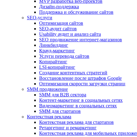
MVP разработка веб-проектов
Дизайн-поддержка
Поддержка и обслуживание сайтов
SEO-услуги
Оптимизация сайтов
SEO-аудит сайтов
Usability аудит и анализ сайта
SEO продвижение интернет-магазинов
Линкбилдинг
Крауд-маркетинг
Услуги перевода сайтов
Копирайтинг
LSI-копирайтинг
Создание контентных стратегий
Восстановление после штрафов Google
Оптимизация скорости загрузки страниц
SMM продвижение
SMM для B2B сектора
Контент-маркетинг в социальных сетях
Видеомаркетинг в социальных сетях
SMM для стартапов
Контекстная реклама
Контекстная реклама для стартапов
Ретаргетинг и ремаркетинг
Контекстная реклама для мобильных прилож