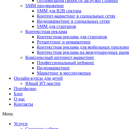
Оптимизация скорости загрузки страниц
SMM продвижение
SMM для B2B сектора
Контент-маркетинг в социальных сетях
Видеомаркетинг в социальных сетях
SMM для стартапов
Контекстная реклама
Контекстная реклама для стартапов
Ретаргетинг и ремаркетинг
Контекстная реклама для мобильных прилож
Контекстная реклама на международных рын
Комплексный интернет-маркетинг
Профессиональный нейминг
Видеомаркетинг
Маркетинг в мессенджерах
Онлайн-курсы для детей
Юный ИТ-мастер
Портфолио
Блог
О нас
Контакты
Menu
Услуги
Создание сайтов