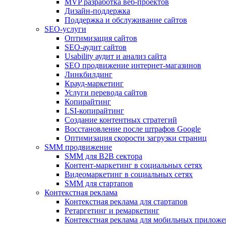
MVP разработка веб-проектов
Дизайн-поддержка
Поддержка и обслуживание сайтов
SEO-услуги
Оптимизация сайтов
SEO-аудит сайтов
Usability аудит и анализ сайта
SEO продвижение интернет-магазинов
Линкбилдинг
Крауд-маркетинг
Услуги перевода сайтов
Копирайтинг
LSI-копирайтинг
Создание контентных стратегий
Восстановление после штрафов Google
Оптимизация скорости загрузки страниц
SMM продвижение
SMM для B2B сектора
Контент-маркетинг в социальных сетях
Видеомаркетинг в социальных сетях
SMM для стартапов
Контекстная реклама
Контекстная реклама для стартапов
Ретаргетинг и ремаркетинг
Контекстная реклама для мобильных прилож