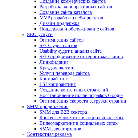
Создание коммерческих сайтов
Разработка корпоративных сайтов
Создание сайта-каталога
MVP разработка веб-проектов
Дизайн-поддержка
Поддержка и обслуживание сайтов
SEO-услуги
Оптимизация сайтов
SEO-аудит сайтов
Usability аудит и анализ сайта
SEO продвижение интернет-магазинов
Линкбилдинг
Крауд-маркетинг
Услуги перевода сайтов
Копирайтинг
LSI-копирайтинг
Создание контентных стратегий
Восстановление после штрафов Google
Оптимизация скорости загрузки страниц
SMM продвижение
SMM для B2B сектора
Контент-маркетинг в социальных сетях
Видеомаркетинг в социальных сетях
SMM для стартапов
Контекстная реклама