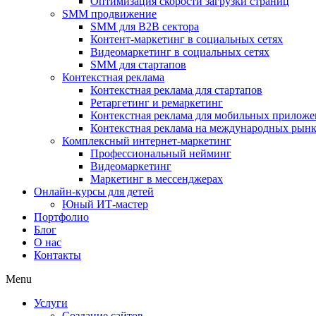
Оптимизация скорости загрузки страниц
SMM продвижение
SMM для B2B сектора
Контент-маркетинг в социальных сетях
Видеомаркетинг в социальных сетях
SMM для стартапов
Контекстная реклама
Контекстная реклама для стартапов
Ретаргетинг и ремаркетинг
Контекстная реклама для мобильных прилож
Контекстная реклама на международных рын
Комплексный интернет-маркетинг
Профессиональный нейминг
Видеомаркетинг
Маркетинг в мессенджерах
Онлайн-курсы для детей
Юный ИТ-мастер
Портфолио
Блог
О нас
Контакты
Menu
Услуги
Создание сайтов