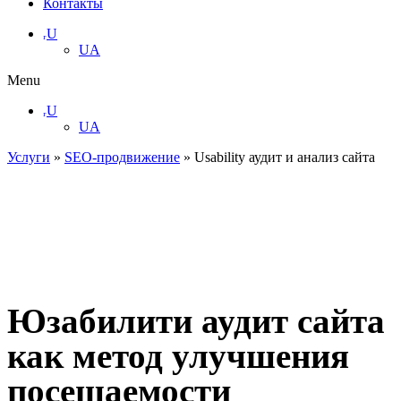
Контакты
ᵣU
UA
Menu
ᵣU
UA
Услуги
»
SEO-продвижение
»
Usability аудит и анализ сайта
Юзабилити аудит сайта
как метод улучшения
посещаемости