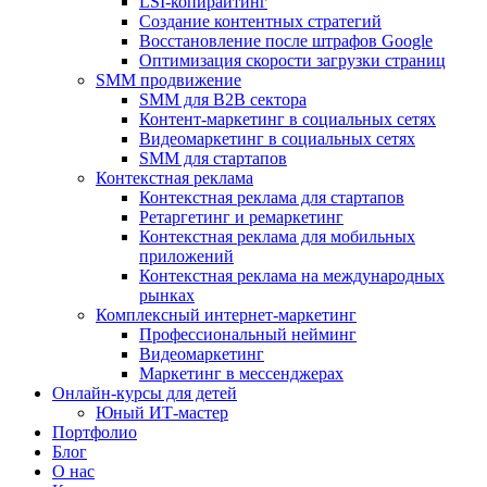
LSI-копирайтинг
Создание контентных стратегий
Восстановление после штрафов Google
Оптимизация скорости загрузки страниц
SMM продвижение
SMM для B2B сектора
Контент-маркетинг в социальных сетях
Видеомаркетинг в социальных сетях
SMM для стартапов
Контекстная реклама
Контекстная реклама для стартапов
Ретаргетинг и ремаркетинг
Контекстная реклама для мобильных
приложений
Контекстная реклама на международных
рынках
Комплексный интернет-маркетинг
Профессиональный нейминг
Видеомаркетинг
Маркетинг в мессенджерах
Онлайн-курсы для детей
Юный ИТ-мастер
Портфолио
Блог
О нас