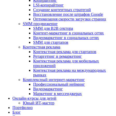
Копирайтинг
LSI-копирайтинг
Создание контентных стратегий
Восстановление после штрафов Google
Оптимизация скорости загрузки страниц
SMM продвижение
SMM для B2B сектора
Контент-маркетинг в социальных сетях
Видеомаркетинг в социальных сетях
SMM для стартапов
Контекстная реклама
Контекстная реклама для стартапов
Ретаргетинг и ремаркетинг
Контекстная реклама для мобильных
приложений
Контекстная реклама на международных
рынках
Комплексный интернет-маркетинг
Профессиональный нейминг
Видеомаркетинг
Маркетинг в мессенджерах
Онлайн-курсы для детей
Юный ИТ-мастер
Портфолио
Блог