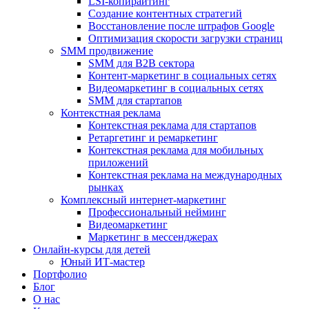
LSI-копирайтинг
Создание контентных стратегий
Восстановление после штрафов Google
Оптимизация скорости загрузки страниц
SMM продвижение
SMM для B2B сектора
Контент-маркетинг в социальных сетях
Видеомаркетинг в социальных сетях
SMM для стартапов
Контекстная реклама
Контекстная реклама для стартапов
Ретаргетинг и ремаркетинг
Контекстная реклама для мобильных
приложений
Контекстная реклама на международных
рынках
Комплексный интернет-маркетинг
Профессиональный нейминг
Видеомаркетинг
Маркетинг в мессенджерах
Онлайн-курсы для детей
Юный ИТ-мастер
Портфолио
Блог
О нас