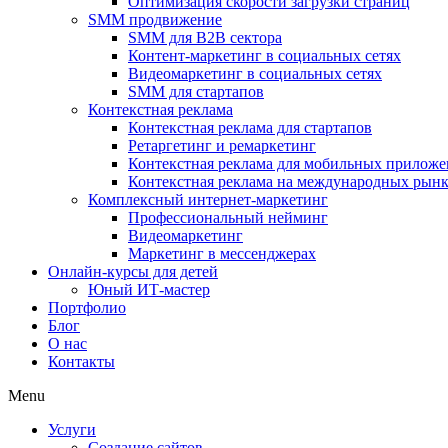
Оптимизация скорости загрузки страниц
SMM продвижение
SMM для B2B сектора
Контент-маркетинг в социальных сетях
Видеомаркетинг в социальных сетях
SMM для стартапов
Контекстная реклама
Контекстная реклама для стартапов
Ретаргетинг и ремаркетинг
Контекстная реклама для мобильных прилож
Контекстная реклама на международных рын
Комплексный интернет-маркетинг
Профессиональный нейминг
Видеомаркетинг
Маркетинг в мессенджерах
Онлайн-курсы для детей
Юный ИТ-мастер
Портфолио
Блог
О нас
Контакты
Menu
Услуги
Создание сайтов