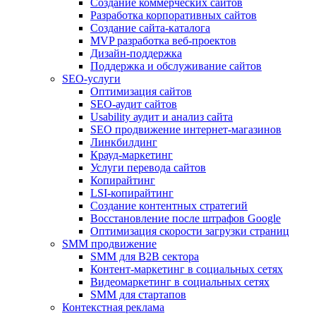
Создание коммерческих сайтов
Разработка корпоративных сайтов
Создание сайта-каталога
MVP разработка веб-проектов
Дизайн-поддержка
Поддержка и обслуживание сайтов
SEO-услуги
Оптимизация сайтов
SEO-аудит сайтов
Usability аудит и анализ сайта
SEO продвижение интернет-магазинов
Линкбилдинг
Крауд-маркетинг
Услуги перевода сайтов
Копирайтинг
LSI-копирайтинг
Создание контентных стратегий
Восстановление после штрафов Google
Оптимизация скорости загрузки страниц
SMM продвижение
SMM для B2B сектора
Контент-маркетинг в социальных сетях
Видеомаркетинг в социальных сетях
SMM для стартапов
Контекстная реклама