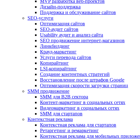
MVP разработка веб-проектов
Дизайн-поддержка
Поддержка и обслуживание сайтов
SEO-услуги
Оптимизация сайтов
SEO-аудит сайтов
Usability аудит и анализ сайта
SEO продвижение интернет-магазинов
Линкбилдинг
Крауд-маркетинг
Услуги перевода сайтов
Копирайтинг
LSI-копирайтинг
Создание контентных стратегий
Восстановление после штрафов Google
Оптимизация скорости загрузки страниц
SMM продвижение
SMM для B2B сектора
Контент-маркетинг в социальных сетях
Видеомаркетинг в социальных сетях
SMM для стартапов
Контекстная реклама
Контекстная реклама для стартапов
Ретаргетинг и ремаркетинг
Контекстная реклама для мобильных прилож