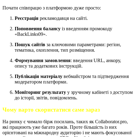
Почати співпрацю з платформою дуже просто:
Реєстрація
рекламодавця на сайті.
Поповнення балансу
із введенням промокоду
«BackLinks09».
Пошук сайтів
за ключовими параметрами: регіон,
тематика, охоплення, тип розміщення.
Формування замовлення
: введення URL, анкору,
опису та додаткових інструкцій.
Публікація матеріалу
вебмайстром та підтвердження
модератором платформи.
Моніторинг результату
у зручному кабінеті з доступом
до історії, звітів, повідомлень.
Чому варто скористатися саме зараз
На ринку є чимало бірж посилань, таких як Collaborator.pro,
які працюють уже багато років. Проте більшість із них
орієнтовані на міжнародну аудиторію і не мають фокусованої