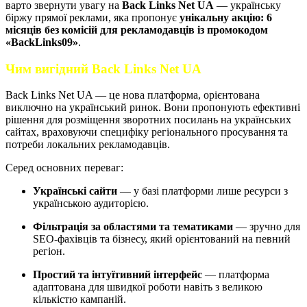
варто звернути увагу на
Back Links Net UA
— українську
біржу прямої реклами, яка пропонує
унікальну акцію: 6
місяців без комісій для рекламодавців із промокодом
«BackLinks09»
.
Чим вигідний Back Links Net UA
Back Links Net UA — це нова платформа, орієнтована
виключно на український ринок. Вони пропонують ефективні
рішення для розміщення зворотних посилань на українських
сайтах, враховуючи специфіку регіонального просування та
потреби локальних рекламодавців.
Серед основних переваг:
Українські сайти
— у базі платформи лише ресурси з
українською аудиторією.
Фільтрація за областями та тематиками
— зручно для
SEO-фахівців та бізнесу, який орієнтований на певний
регіон.
Простий та інтуїтивний інтерфейс
— платформа
адаптована для швидкої роботи навіть з великою
кількістю кампаній.