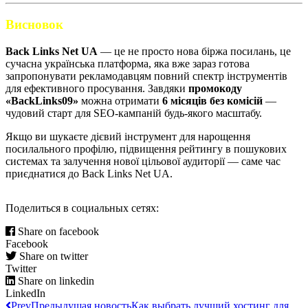
Висновок
Back Links Net UA
— це не просто нова біржа посилань, це
сучасна українська платформа, яка вже зараз готова
запропонувати рекламодавцям повний спектр інструментів
для ефективного просування. Завдяки
промокоду
«BackLinks09»
можна отримати
6 місяців без комісій
—
чудовий старт для SEO-кампаній будь-якого масштабу.
Якщо ви шукаєте дієвий інструмент для нарощення
посилального профілю, підвищення рейтингу в пошукових
системах та залучення нової цільової аудиторії — саме час
приєднатися до Back Links Net UA.
Поделиться в социальных сетях:
Share on facebook
Facebook
Share on twitter
Twitter
Share on linkedin
LinkedIn
Prev
Предыдущая новость
Как выбрать лучший хостинг для