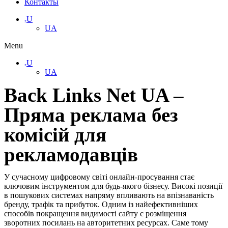
Контакты
ᵣU
UA
Menu
ᵣU
UA
Back Links Net UA –
Пряма реклама без
комісій для
рекламодавців
У сучасному цифровому світі онлайн-просування стає
ключовим інструментом для будь-якого бізнесу. Високі позиції
в пошукових системах напряму впливають на впізнаваність
бренду, трафік та прибуток. Одним із найефективніших
способів покращення видимості сайту є розміщення
зворотних посилань на авторитетних ресурсах. Саме тому