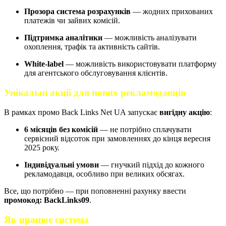
Прозора система розрахунків
— жодних прихованих
платежів чи зайвих комісій.
Підтримка аналітики
— можливість аналізувати
охоплення, трафік та активність сайтів.
White-label
— можливість використовувати платформу
для агентського обслуговування клієнтів.
Унікальні акції для нових рекламодавців
В рамках промо Back Links Net UA запускає
вигідну акцію
:
6 місяців без комісій
— не потрібно сплачувати
сервісний відсоток при замовленнях до кінця вересня
2025 року.
Індивідуальні умови
— гнучкий підхід до кожного
рекламодавця, особливо при великих обсягах.
Все, що потрібно — при поповненні рахунку ввести
промокод: BackLinks09
.
Як працює система