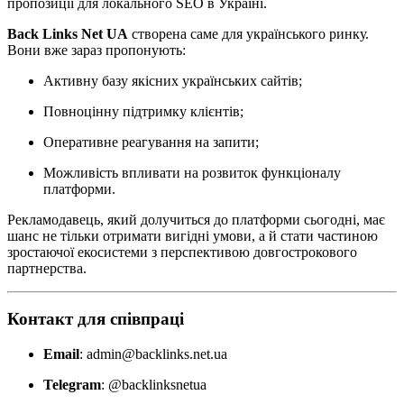
пропозиції для локального SEO в Україні.
Back Links Net UA
створена саме для українського ринку.
Вони вже зараз пропонують:
Активну базу якісних українських сайтів;
Повноцінну підтримку клієнтів;
Оперативне реагування на запити;
Можливість впливати на розвиток функціоналу
платформи.
Рекламодавець, який долучиться до платформи сьогодні, має
шанс не тільки отримати вигідні умови, а й стати частиною
зростаючої екосистеми з перспективою довгострокового
партнерства.
Контакт для співпраці
Email
:
admin@backlinks.net.ua
Telegram
:
@backlinksnetua