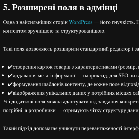
5. Розширені поля в адмінці
Одна з найсильніших сторін
WordPress
— його гнучкість. Н
контентом зручнішою та структурованішою.
Такі поля дозволяють розширити стандартний редактор і зад
✔️створення карток товарів з характеристиками (розмір, к
✔️додавання мета-інформації — наприклад, для SEO чи в
✔️формування шаблонів контенту, де кожне поле відповід
✔️відображення унікальних даних у потрібних місцях сай
Усі додаткові поля можна адаптувати під завдання конкретн
потрібні, а розробники — отримують чітку структуру даних
Такий підхід допомагає уникнути перевантаженості інтерф