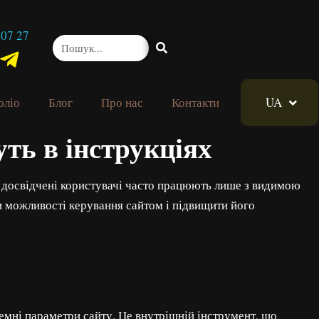
 07 27
оліо
Блог
Про нас
Контакти
UA
ть в інструкціях
ь досвідчені користувачі часто працюють лише з видимою
и можливості керування сайтом і підвищити його
темні параметри сайту. Це внутрішній інструмент, що