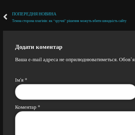
ПОПЕРЕДНЯ НОВИНА
Темна сторона плагінів: як “зручні” рішення можуть вбити швидкість сайту
Додати коментар
Ваша e-mail адреса не оприлюднюватиметься.
Обов’я
Ім'я
*
Коментар
*