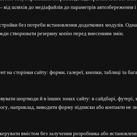
від шляхів до медіафайлів до параметрів автозбереження і 
астройки без потреби встановлення додаткових модулів. Одн
вжди створювати резервну копію перед внесенням змін.
на сторінки сайту: форми, галереї, кнопки, таблиці та багат
вати шорткоди й в інших зонах сайту: в сайдбарі, футері, за
гу, наприклад, виводити форму підписки або контакти не лише
керувати вмістом без залучення розробника або встановленн