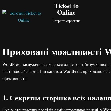
Ticket to
Online
Перейти
до
Інтернет-маркетинг
вмісту
Приховані можливості Wo
WordPress заслужено вважається однією з найгнучкіших і 
частиною айсберга. Під капотом WordPress приховано безл
ефективність.
1. Секретна сторінка всіх налаш
Окрім стандартних розділів адміністративної панелі, у Wor