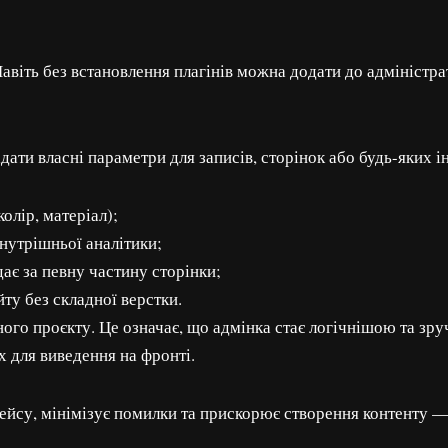
авіть без встановлення плагінів можна додати до адміністрат
ати власні параметри для записів, сторінок або будь-яких і
олір, матеріал);
нутрішньої аналітики;
ає за певну частину сторінки;
ту без складної верстки.
ого проєкту. Це означає, що адмінка стає логічнішою та зруч
 для виведення на фронті.
ейсу, мінімізує помилки та прискорює створення контенту — 