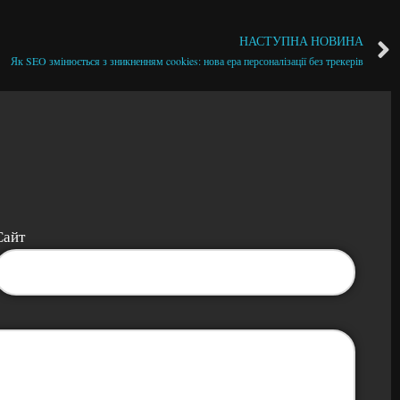
НАСТУПНА НОВИНА
Як SEO змінюється з зникненням cookies: нова ера персоналізації без трекерів
Сайт