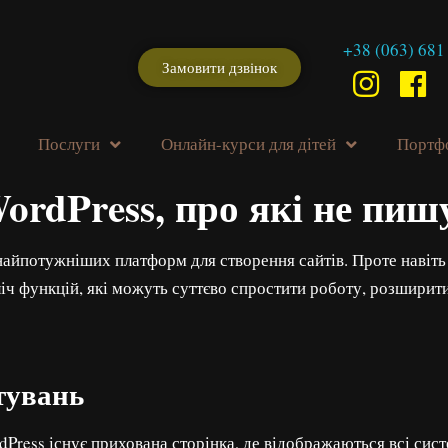
+38 (063) 681
Замовити дзвінок
Послуги
Онлайн-курси для дітей
Портф
rdPress, про які не пишу
найпотужніших платформ для створення сайтів. Проте навіт
іч функцій, які можуть суттєво спростити роботу, розширит
тувань
dPress існує прихована сторінка, де відображаються всі сис