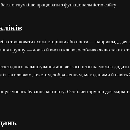
абагато гнучкіше працювати з функціональністю сайту.
кліків
еба створювати схожі сторінки або пости — наприклад, для с
ння вручну — довго й виснажливо, особливо якщо таких сто
ескладного налаштування або легкого плагіна можна додати
із заголовком, текстом, зображенням, метаданими й навіть
ощує масштабування контенту. Особливо зручно для маркетол
дань