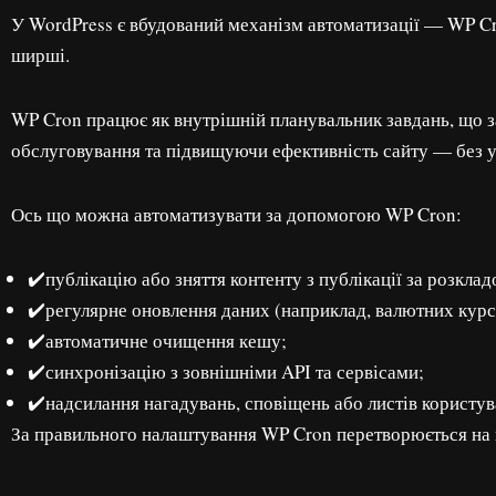
У WordPress є вбудований механізм автоматизації — WP Cron
ширші.
WP Cron працює як внутрішній планувальник завдань, що з
обслуговування та підвищуючи ефективність сайту — без у
Ось що можна автоматизувати за допомогою WP Cron:
✔️публікацію або зняття контенту з публікації за розклад
✔️регулярне оновлення даних (наприклад, валютних курсів
✔️автоматичне очищення кешу;
✔️синхронізацію з зовнішніми API та сервісами;
✔️надсилання нагадувань, сповіщень або листів користув
За правильного налаштування WP Cron перетворюється на н