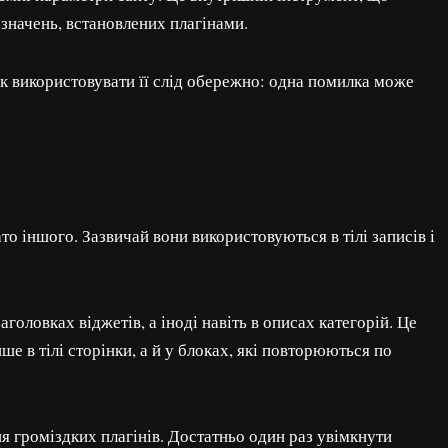
значень, встановлених плагінами.
ак використовувати її слід обережно: одна помилка може
о іншого. Зазвичай вони використовуються в тілі записів і
головках віджетів, а іноді навіть в описах категорій. Це
 в тілі сторінки, а й у блоках, які повторюються по
я громіздких плагінів. Достатньо один раз увімкнути