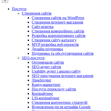
X
Послуги
Створення сайтів
Створення сайтів на WordPress
Створення інтернет-магазинів
Сайт-візитка
Створення комерційних сайтів
Розробка корпоративних сайтів
Створення сайту-каталогу
MVP розробка веб-проектів
Дизайн-підтримка
Підтримка та обслуговування сайтів
SEO-послуги
Оптимізація сайтів
SEO-аудит сайтів
Usability аудит і анализ сайту
SEO просування інтернет-магазинів
Лінкбілдінг
Крауд-маркетинг
Послуги перекладу сайтів
Копірайтинг
LSI-копірайтинг
Створення контентних стратегій
Відновлення після штрафів Google