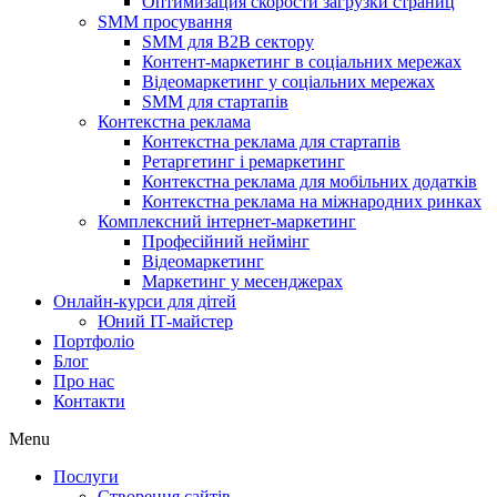
Оптимизация скорости загрузки страниц
SMM просування
SMM для B2B сектору
Контент-маркетинг в соціальних мережах
Відеомаркетинг у соціальних мережах
SMM для стартапів
Контекстна реклама
Контекстна реклама для стартапів
Ретаргетинг і ремаркетинг
Контекстна реклама для мобільних додатків
Контекстна реклама на міжнародних ринках
Комплексний інтернет-маркетинг
Професійний неймінг
Відеомаркетинг
Маркетинг у месенджерах
Онлайн-курси для дітей
Юний ІТ-майстер
Портфоліо
Блог
Про нас
Контакти
Menu
Послуги
Створення сайтів