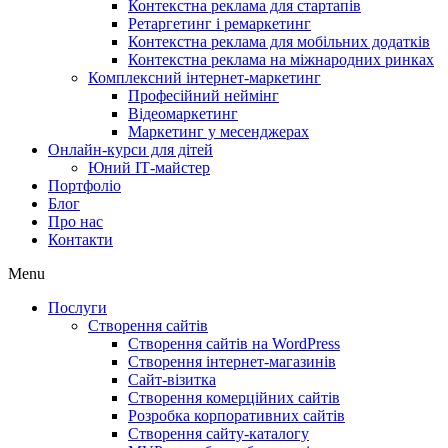
Контекстна реклама для стартапів
Ретаргетинг і ремаркетинг
Контекстна реклама для мобільних додатків
Контекстна реклама на міжнародних ринках
Комплексний інтернет-маркетинг
Професійний неймінг
Відеомаркетинг
Маркетинг у месенджерах
Онлайн-курси для дітей
Юний ІТ-майстер
Портфоліо
Блог
Про нас
Контакти
Menu
Послуги
Створення сайтів
Створення сайтів на WordPress
Створення інтернет-магазинів
Сайт-візитка
Створення комерційних сайтів
Розробка корпоративних сайтів
Створення сайту-каталогу