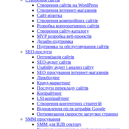
Створення сайтів на WordPress
Створення інтернет-магазинів
Сайт-візитка
Створення комерційних сайтів
Розробка корпоративних сайтів
Створення сайту-каталогу
MVP розробка веб-проектів
Дизайн-підтримка
Підтримка та обслуговування сайтів
SEO-послуги
Оптимізація сайтів
SEO-аудит сайтів
Usability аудит і анализ сайту
SEO просування інтернет-магазинів
Лінкбілдінг
Крауд-маркетинг
Послуги перекладу сайтів
Копірайтинг
LSI-копірайтинг
Створення контентних стратегій
Відновлення після штрафів Google
Оптимизация скорости загрузки страниц
SMM просування
SMM для B2B сектору