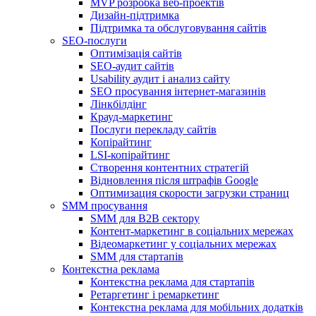
MVP розробка веб-проектів
Дизайн-підтримка
Підтримка та обслуговування сайтів
SEO-послуги
Оптимізація сайтів
SEO-аудит сайтів
Usability аудит і анализ сайту
SEO просування інтернет-магазинів
Лінкбілдінг
Крауд-маркетинг
Послуги перекладу сайтів
Копірайтинг
LSI-копірайтинг
Створення контентних стратегій
Відновлення після штрафів Google
Оптимизация скорости загрузки страниц
SMM просування
SMM для B2B сектору
Контент-маркетинг в соціальних мережах
Відеомаркетинг у соціальних мережах
SMM для стартапів
Контекстна реклама
Контекстна реклама для стартапів
Ретаргетинг і ремаркетинг
Контекстна реклама для мобільних додатків