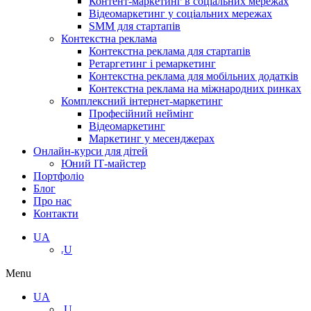
Контент-маркетинг в соціальних мережах
Відеомаркетинг у соціальних мережах
SMM для стартапів
Контекстна реклама
Контекстна реклама для стартапів
Ретаргетинг і ремаркетинг
Контекстна реклама для мобільних додатків
Контекстна реклама на міжнародних ринках
Комплексний інтернет-маркетинг
Професійний неймінг
Відеомаркетинг
Маркетинг у месенджерах
Онлайн-курси для дітей
Юний ІТ-майстер
Портфоліо
Блог
Про нас
Контакти
UA
ᵣU
Menu
UA
ᵣU