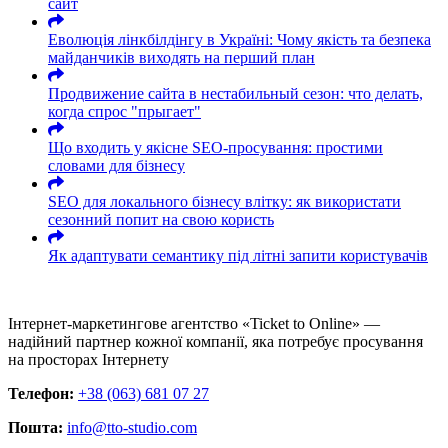
сайт
Еволюція лінкбілдінгу в Україні: Чому якість та безпека
майданчиків виходять на перший план
Продвижение сайта в нестабильный сезон: что делать,
когда спрос "прыгает"
Що входить у якісне SEO-просування: простими
словами для бізнесу
SEO для локального бізнесу влітку: як використати
сезонний попит на свою користь
Як адаптувати семантику під літні запити користувачів
Інтернет-маркетингове агентство «Ticket to Online» —
надійний партнер кожної компанії, яка потребує просування
на просторах Інтернету
Телефон:
+38 (063) 681 07 27
Пошта:
info@tto-studio.com