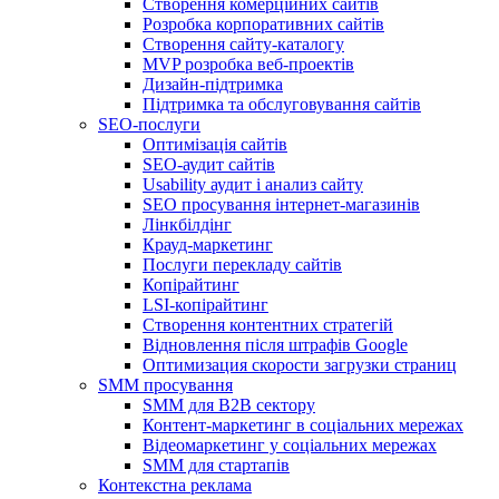
Створення комерційних сайтів
Розробка корпоративних сайтів
Створення сайту-каталогу
MVP розробка веб-проектів
Дизайн-підтримка
Підтримка та обслуговування сайтів
SEO-послуги
Оптимізація сайтів
SEO-аудит сайтів
Usability аудит і анализ сайту
SEO просування інтернет-магазинів
Лінкбілдінг
Крауд-маркетинг
Послуги перекладу сайтів
Копірайтинг
LSI-копірайтинг
Створення контентних стратегій
Відновлення після штрафів Google
Оптимизация скорости загрузки страниц
SMM просування
SMM для B2B сектору
Контент-маркетинг в соціальних мережах
Відеомаркетинг у соціальних мережах
SMM для стартапів
Контекстна реклама