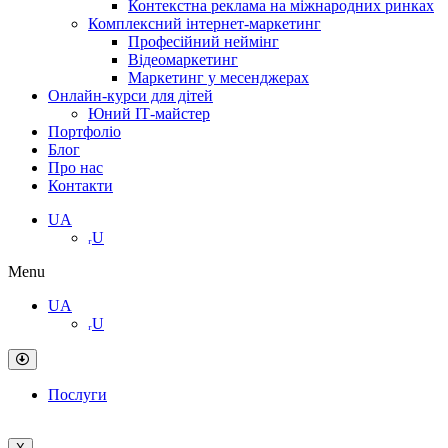
Контекстна реклама на міжнародних ринках
Комплексний інтернет-маркетинг
Професійний неймінг
Відеомаркетинг
Маркетинг у месенджерах
Онлайн-курси для дітей
Юний ІТ-майстер
Портфоліо
Блог
Про нас
Контакти
UA
ᵣU
Menu
UA
ᵣU
Послуги