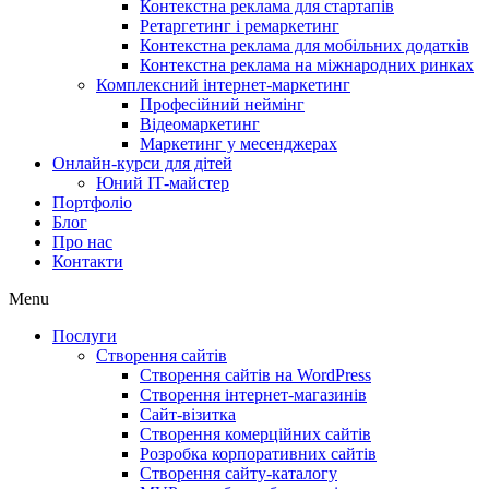
Контекстна реклама для стартапів
Ретаргетинг і ремаркетинг
Контекстна реклама для мобільних додатків
Контекстна реклама на міжнародних ринках
Комплексний інтернет-маркетинг
Професійний неймінг
Відеомаркетинг
Маркетинг у месенджерах
Онлайн-курси для дітей
Юний ІТ-майстер
Портфоліо
Блог
Про нас
Контакти
Menu
Послуги
Створення сайтів
Створення сайтів на WordPress
Створення інтернет-магазинів
Сайт-візитка
Створення комерційних сайтів
Розробка корпоративних сайтів
Створення сайту-каталогу