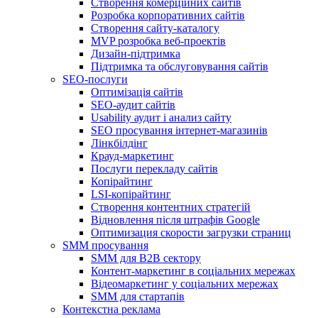
Створення комерційних сайтів
Розробка корпоративних сайтів
Створення сайту-каталогу
MVP розробка веб-проектів
Дизайн-підтримка
Підтримка та обслуговування сайтів
SEO-послуги
Оптимізація сайтів
SEO-аудит сайтів
Usability аудит і анализ сайту
SEO просування інтернет-магазинів
Лінкбілдінг
Крауд-маркетинг
Послуги перекладу сайтів
Копірайтинг
LSI-копірайтинг
Створення контентних стратегій
Відновлення після штрафів Google
Оптимизация скорости загрузки страниц
SMM просування
SMM для B2B сектору
Контент-маркетинг в соціальних мережах
Відеомаркетинг у соціальних мережах
SMM для стартапів
Контекстна реклама