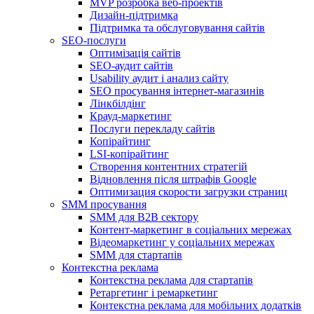
MVP розробка веб-проектів
Дизайн-підтримка
Підтримка та обслуговування сайтів
SEO-послуги
Оптимізація сайтів
SEO-аудит сайтів
Usability аудит і анализ сайту
SEO просування інтернет-магазинів
Лінкбілдінг
Крауд-маркетинг
Послуги перекладу сайтів
Копірайтинг
LSI-копірайтинг
Створення контентних стратегій
Відновлення після штрафів Google
Оптимизация скорости загрузки страниц
SMM просування
SMM для B2B сектору
Контент-маркетинг в соціальних мережах
Відеомаркетинг у соціальних мережах
SMM для стартапів
Контекстна реклама
Контекстна реклама для стартапів
Ретаргетинг і ремаркетинг
Контекстна реклама для мобільних додатків