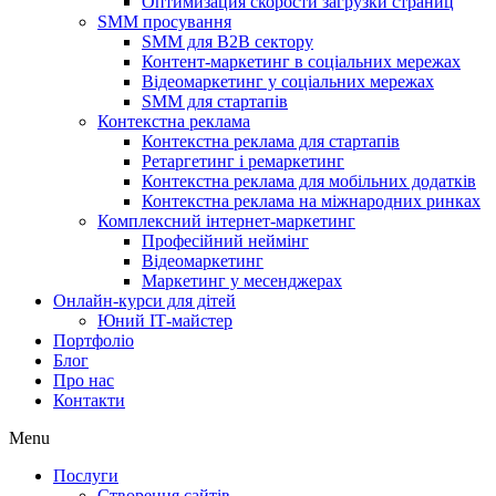
Оптимизация скорости загрузки страниц
SMM просування
SMM для B2B сектору
Контент-маркетинг в соціальних мережах
Відеомаркетинг у соціальних мережах
SMM для стартапів
Контекстна реклама
Контекстна реклама для стартапів
Ретаргетинг і ремаркетинг
Контекстна реклама для мобільних додатків
Контекстна реклама на міжнародних ринках
Комплексний інтернет-маркетинг
Професійний неймінг
Відеомаркетинг
Маркетинг у месенджерах
Онлайн-курси для дітей
Юний ІТ-майстер
Портфоліо
Блог
Про нас
Контакти
Menu
Послуги
Створення сайтів