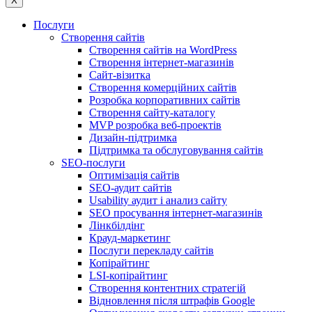
X
Послуги
Створення сайтів
Створення сайтів на WordPress
Створення інтернет-магазинів
Сайт-візитка
Створення комерційних сайтів
Розробка корпоративних сайтів
Створення сайту-каталогу
MVP розробка веб-проектів
Дизайн-підтримка
Підтримка та обслуговування сайтів
SEO-послуги
Оптимізація сайтів
SEO-аудит сайтів
Usability аудит і анализ сайту
SEO просування інтернет-магазинів
Лінкбілдінг
Крауд-маркетинг
Послуги перекладу сайтів
Копірайтинг
LSI-копірайтинг
Створення контентних стратегій
Відновлення після штрафів Google