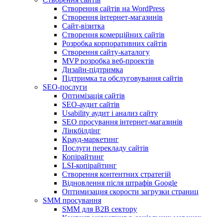
Створення сайтів на WordPress
Створення інтернет-магазинів
Сайт-візитка
Створення комерційних сайтів
Розробка корпоративних сайтів
Створення сайту-каталогу
MVP розробка веб-проектів
Дизайн-підтримка
Підтримка та обслуговування сайтів
SEO-послуги
Оптимізація сайтів
SEO-аудит сайтів
Usability аудит і анализ сайту
SEO просування інтернет-магазинів
Лінкбілдінг
Крауд-маркетинг
Послуги перекладу сайтів
Копірайтинг
LSI-копірайтинг
Створення контентних стратегій
Відновлення після штрафів Google
Оптимизация скорости загрузки страниц
SMM просування
SMM для B2B сектору