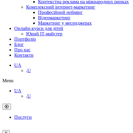
Контекстна реклама на міжнародних ринках
Комплексний інтернет-маркетинг
Професійний неймінг
Відеомаркетинг
Маркетинг у месенджерах
Онлайн-курси для дітей
Юний ІТ-майстер
Портфоліо
Блог
Про нас
Контакти
UA
ᵣU
Menu
UA
ᵣU
Послуги