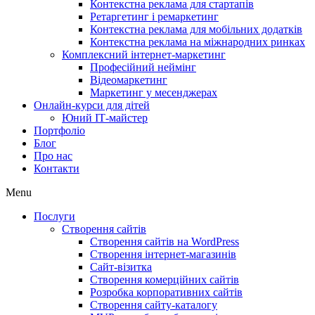
Контекстна реклама для стартапів
Ретаргетинг і ремаркетинг
Контекстна реклама для мобільних додатків
Контекстна реклама на міжнародних ринках
Комплексний інтернет-маркетинг
Професійний неймінг
Відеомаркетинг
Маркетинг у месенджерах
Онлайн-курси для дітей
Юний ІТ-майстер
Портфоліо
Блог
Про нас
Контакти
Menu
Послуги
Створення сайтів
Створення сайтів на WordPress
Створення інтернет-магазинів
Сайт-візитка
Створення комерційних сайтів
Розробка корпоративних сайтів
Створення сайту-каталогу