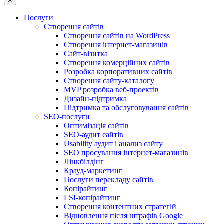
X
Послуги
Створення сайтів
Створення сайтів на WordPress
Створення інтернет-магазинів
Сайт-візитка
Створення комерційних сайтів
Розробка корпоративних сайтів
Створення сайту-каталогу
MVP розробка веб-проектів
Дизайн-підтримка
Підтримка та обслуговування сайтів
SEO-послуги
Оптимізація сайтів
SEO-аудит сайтів
Usability аудит і анализ сайту
SEO просування інтернет-магазинів
Лінкбілдінг
Крауд-маркетинг
Послуги перекладу сайтів
Копірайтинг
LSI-копірайтинг
Створення контентних стратегій
Відновлення після штрафів Google