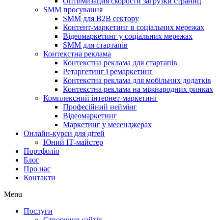
Оптимизация скорости загрузки страниц
SMM просування
SMM для B2B сектору
Контент-маркетинг в соціальних мережах
Відеомаркетинг у соціальних мережах
SMM для стартапів
Контекстна реклама
Контекстна реклама для стартапів
Ретаргетинг і ремаркетинг
Контекстна реклама для мобільних додатків
Контекстна реклама на міжнародних ринках
Комплексний інтернет-маркетинг
Професійний неймінг
Відеомаркетинг
Маркетинг у месенджерах
Онлайн-курси для дітей
Юний ІТ-майстер
Портфоліо
Блог
Про нас
Контакти
Menu
Послуги
Створення сайтів