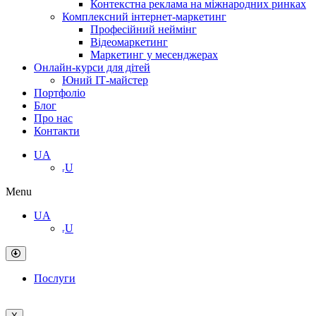
Контекстна реклама на міжнародних ринках
Комплексний інтернет-маркетинг
Професійний неймінг
Відеомаркетинг
Маркетинг у месенджерах
Онлайн-курси для дітей
Юний ІТ-майстер
Портфоліо
Блог
Про нас
Контакти
UA
ᵣU
Menu
UA
ᵣU
Послуги