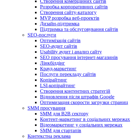
Створення комерційних сайтів
Розробка корпоративних сайтів
Створення сайту-каталогу
MVP розробка веб-проектів
Дизайн-підтримка
Підтримка та обслуговування сайтів
SEO-послуги
Оптимізація сайтів
SEO-аудит сайтів
Usability аудит і анализ сайту
SEO просування інтернет-магазинів
Лінкбілдінг
Крауд-маркетинг
Послуги перекладу сайтів
Копірайтинг
LSI-копірайтинг
Створення контентних стратегій
Відновлення після штрафів Google
Оптимизация скорости загрузки страниц
SMM просування
SMM для B2B сектору
Контент-маркетинг в соціальних мережах
Відеомаркетинг у соціальних мережах
SMM для стартапів
Контекстна реклама