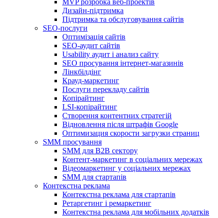
MVP розробка веб-проектів
Дизайн-підтримка
Підтримка та обслуговування сайтів
SEO-послуги
Оптимізація сайтів
SEO-аудит сайтів
Usability аудит і анализ сайту
SEO просування інтернет-магазинів
Лінкбілдінг
Крауд-маркетинг
Послуги перекладу сайтів
Копірайтинг
LSI-копірайтинг
Створення контентних стратегій
Відновлення після штрафів Google
Оптимизация скорости загрузки страниц
SMM просування
SMM для B2B сектору
Контент-маркетинг в соціальних мережах
Відеомаркетинг у соціальних мережах
SMM для стартапів
Контекстна реклама
Контекстна реклама для стартапів
Ретаргетинг і ремаркетинг
Контекстна реклама для мобільних додатків