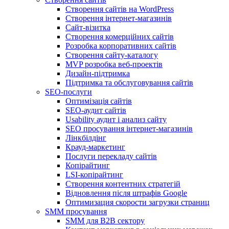
Створення сайтів на WordPress
Створення інтернет-магазинів
Сайт-візитка
Створення комерційних сайтів
Розробка корпоративних сайтів
Створення сайту-каталогу
MVP розробка веб-проектів
Дизайн-підтримка
Підтримка та обслуговування сайтів
SEO-послуги
Оптимізація сайтів
SEO-аудит сайтів
Usability аудит і анализ сайту
SEO просування інтернет-магазинів
Лінкбілдінг
Крауд-маркетинг
Послуги перекладу сайтів
Копірайтинг
LSI-копірайтинг
Створення контентних стратегій
Відновлення після штрафів Google
Оптимизация скорости загрузки страниц
SMM просування
SMM для B2B сектору